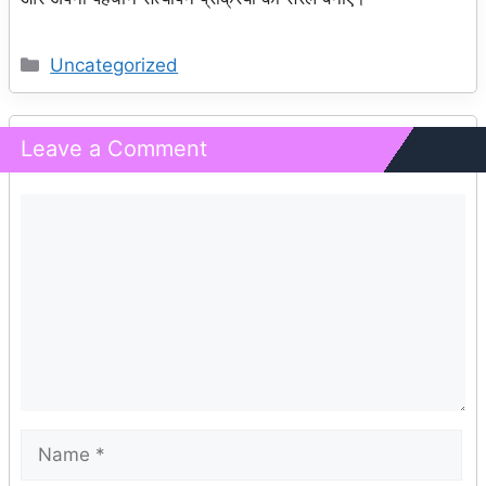
Categories
Uncategorized
Leave a Comment
Comment
Name